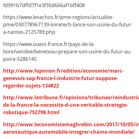
fd991b7dffd7f1e3f35d666af16ff408
https://www.lesechos.fr/pme-regions/actualite-
pme/030778967139-loiretech-lance-son-usine-du-futur-
a-nantes-2125789.php
https://www.ouest-france.fr/pays-de-la-
loire/vendee/beneteau-prepare-son-usine-du-futur-au-
poire-5286145
http://www.lopinion.fr/edition/economie/marc-
genevois-sap-france-l-industrie-futur-suppose-
regarder-sujets-134822
http://www.latribune.fr/opinions/tribunes/reindustria
de-la-france-la-necessite-d-une-veritable-strategie-
robotique-752798.html
http://www.leconomistemaghrebin.com/2017/10/05/in
aeronautique-automobile-integrer-chaine-mondiale/