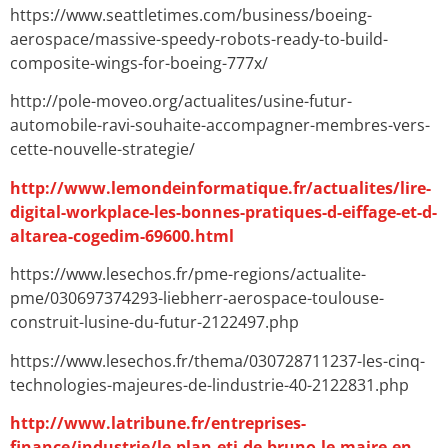
https://www.seattletimes.com/business/boeing-
aerospace/massive-speedy-robots-ready-to-build-
composite-wings-for-boeing-777x/
http://pole-moveo.org/actualites/usine-futur-
automobile-ravi-souhaite-accompagner-membres-vers-
cette-nouvelle-strategie/
http://www.lemondeinformatique.fr/actualites/lire-
digital-workplace-les-bonnes-pratiques-d-eiffage-et-d-
altarea-cogedim-69600.html
https://www.lesechos.fr/pme-regions/actualite-
pme/030697374293-liebherr-aerospace-toulouse-
construit-lusine-du-futur-2122497.php
https://www.lesechos.fr/thema/030728711237-les-cinq-
technologies-majeures-de-lindustrie-40-2122831.php
http://www.latribune.fr/entreprises-
finance/industrie/le-plan-eti-de-bruno-le-maire-en-