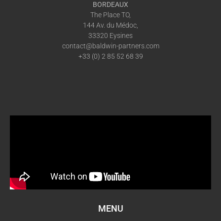
BORDEAUX
The Place TO,
144 Av. du Médoc,
33320 Eysines
contact@baldwin-partners.com
+33 (0) 2 85 52 68 39
MENU