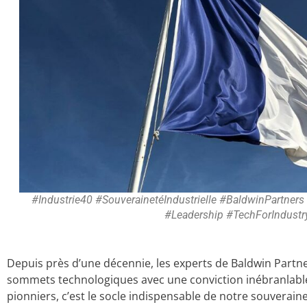
#Industrie40 #SouverainetéIndustrielle #BaldwinPartner
#Leadership #TechForIndustry
Depuis près d’une décennie, les experts de Baldwin Partne
sommets technologiques avec une conviction inébranlable : 
pionniers, c’est le socle indispensable de notre souverai