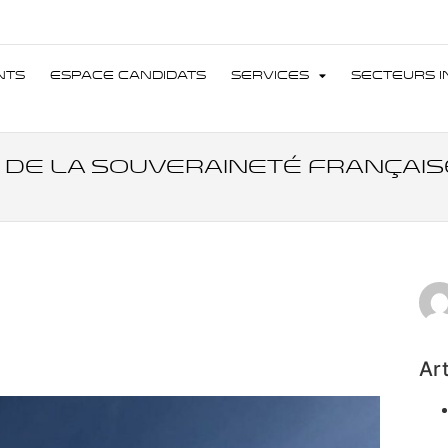
nts
Espace Candidats
Services
Secteurs I
rd de la Souveraineté Français
Art