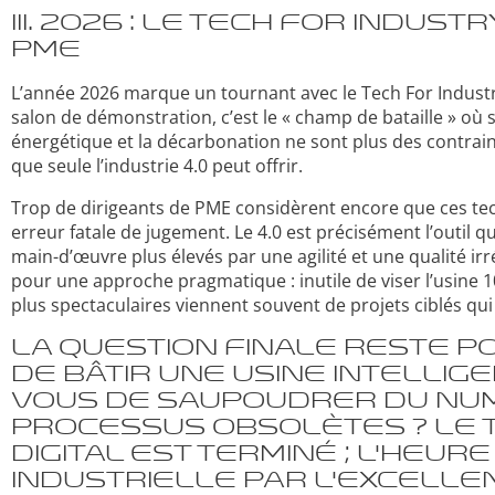
III. 2026 : Le Tech For Indus
PME
L’année 2026 marque un tournant avec le Tech For Industry
salon de démonstration, c’est le « champ de bataille » où se
énergétique et la décarbonation ne sont plus des contrai
que seule l’industrie 4.0 peut offrir.
Trop de dirigeants de PME considèrent encore que ces tec
erreur fatale de jugement. Le 4.0 est précisément l’outi
main-d’œuvre plus élevés par une agilité et une qualité i
pour une approche pragmatique : inutile de viser l’usine 
plus spectaculaires viennent souvent de projets ciblés qui
La question finale reste po
de bâtir une usine intellig
vous de saupoudrer du nu
processus obsolètes ? Le 
digital est terminé ; l’heur
industrielle par l’excelle