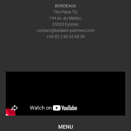
BORDEAUX
The Place TO,
144 Av. du Médoc,
33320 Eysines
contact@baldwin-partners.com
+33 (0) 2 85 52 68 39
MENU