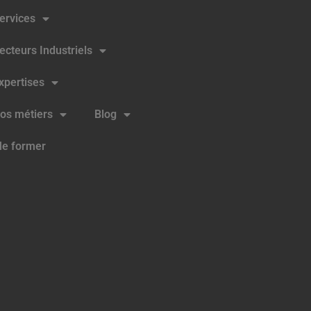
ervices
ecteurs Industriels
xpertises
os métiers
Blog
e former