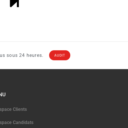
ous sous 24 heures.
AUDIT
NU
space Clients
space Candidats