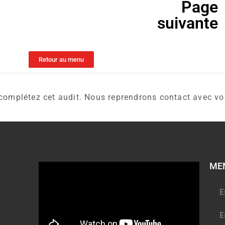
Page
suivante
Retour au menu
, complétez cet audit. Nous reprendrons contact avec v
ME
E
E