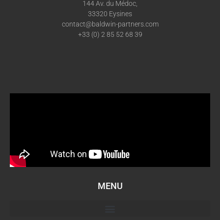
144 Av. du Médoc,
33320 Eysines
contact@baldwin-partners.com
+33 (0) 2 85 52 68 39
MENU