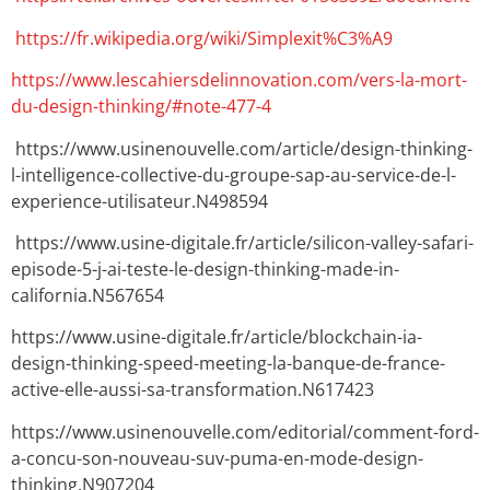
https://fr.wikipedia.org/wiki/Simplexit%C3%A9
https://www.lescahiersdelinnovation.com/vers-la-mort-
du-design-thinking/#note-477-4
https://www.usinenouvelle.com/article/design-thinking-
l-intelligence-collective-du-groupe-sap-au-service-de-l-
experience-utilisateur.N498594
https://www.usine-digitale.fr/article/silicon-valley-safari-
episode-5-j-ai-teste-le-design-thinking-made-in-
california.N567654
https://www.usine-digitale.fr/article/blockchain-ia-
design-thinking-speed-meeting-la-banque-de-france-
active-elle-aussi-sa-transformation.N617423
https://www.usinenouvelle.com/editorial/comment-ford-
a-concu-son-nouveau-suv-puma-en-mode-design-
thinking.N907204