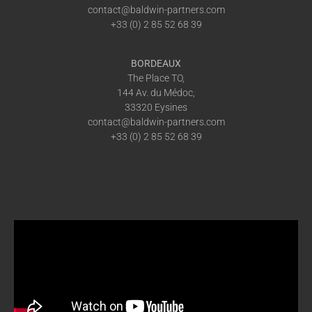
contact@baldwin-partners.com
+33 (0) 2 85 52 68 39
BORDEAUX
The Place TO,
144 Av. du Médoc,
33320 Eysines
contact@baldwin-partners.com
+33 (0) 2 85 52 68 39